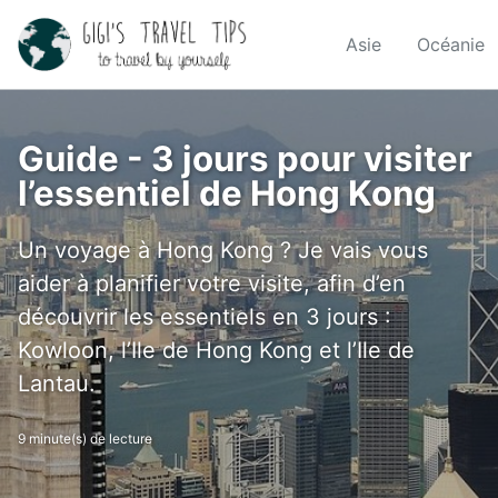
Skip
Skip
Skip
to
to
to
Asie
Océanie
Skip
primary
content
footer
links
navigation
Guide - 3 jours pour visiter
l’essentiel de Hong Kong
Un voyage à Hong Kong ? Je vais vous
aider à planifier votre visite, afin d’en
découvrir les essentiels en 3 jours :
Kowloon, l’Ile de Hong Kong et l’Ile de
Lantau.
9 minute(s) de lecture